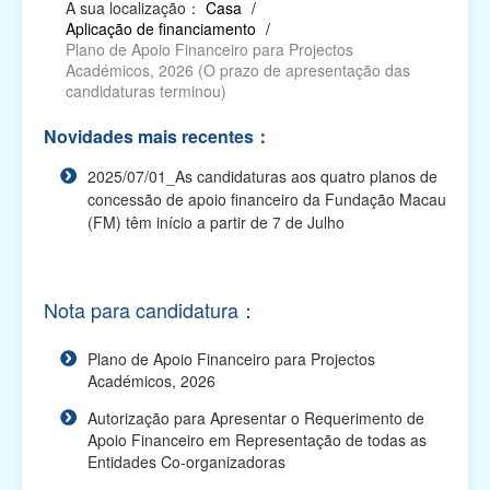
A sua localização：
Casa
/
Aplicação de financiamento
/
Relatório das Actividades Subsidiadas, Pedido
Plano de Apoio Financeiro para Projectos
de Declaração, Pedido de Autorização para
Académicos, 2026 (O prazo de apresentação das
Alterações e...
candidaturas terminou)
Impresso electrónico para requerer os apoios
Novidades mais recentes：
financeiros
2025/07/01_As candidaturas aos quatro planos de
Plano de Apoio Financeiro para Oferta de Cabazes,
concessão de apoio financeiro da Fundação Macau
2027
(FM) têm início a partir de 7 de Julho
Plano de Apoio Financeiro para Despesas de
Funcionamento de Associações, 2027
Nota para candidatura：
Plano de Apoio Financeiro para Projectos
Académicos, 2027
Plano de Apoio Financeiro para Projectos
Académicos, 2026
Plano de Apoio Financeiro para Intercâmbios, 2027
Autorização para Apresentar o Requerimento de
Plano de Apoio Financeiro para Actividades
Apoio Financeiro em Representação de todas as
Comunitárias, 2027
Entidades Co-organizadoras