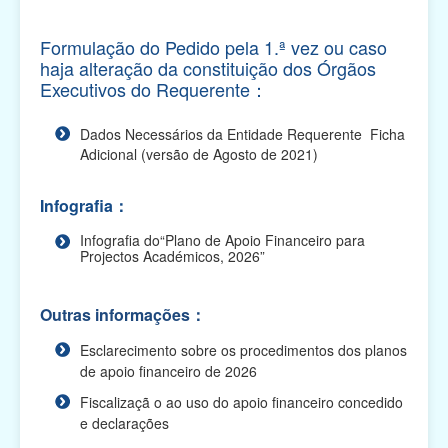
Planos de Apoio Financeiro para 2025 (O prazo de
apresentação das candidaturas terminou)
Formulação do Pedido pela 1.ª vez ou caso
haja alteração da constituição dos Órgãos
Plano de Apoio Financeiro para Intercâmbios,
Executivos do Requerente：
2025 (O prazo de apresentação das
candidaturas terminou...
Dados Necessários da Entidade Requerente Ficha
Adicional (versão de Agosto de 2021)
Plano de Apoio Financeiro para Oferta de
Cabazes, 2025 (O prazo de apresentação das
candidaturas te...
Infografia：
Plano Integrado de Apoio Financeiro para 2025
Infografia do“Plano de Apoio Financeiro para
(O prazo de apresentação das candidaturas
Projectos Académicos, 2026”
terminou)
Outras informações：
Plano de Apoio Financeiro para Projectos
Académicos, 2025 (O prazo de apresentação
Esclarecimento sobre os procedimentos dos planos
das candidaturas ...
de apoio financeiro de 2026
Plano de Apoio Financeiro para Actividades
Fiscalizaçã o ao uso do apoio financeiro concedido
Comunitárias, 2025 (O prazo de apresentação
e declarações
das candidatu...