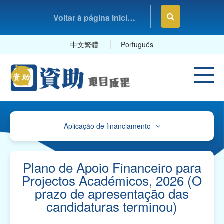
Voltar à página inicial da Fundação Macau
中文繁體
Português
Aplicação de financiamento
Avisos
Orienteações, Impressos e Exemplares
Plano de Apoio Financeiro para
Projectos Académicos, 2026 (O
Orientações e Mapa de Referência sobre o
prazo de apresentação das
Plano de Contas
candidaturas terminou)
Impressos para "Pedidos de Apoio Financeiro" e
Exemplares