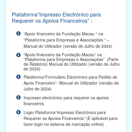
Plano de Apoio Financeiro para Intercâmbios, 2026
(O prazo de apresentação das candidaturas
Plataforma“Impresso Electrónico para
terminou...
Requerer os Apoios Financeiros”：
Plano de Apoio Financeiro para Oferta de Cabazes,
2026 (O prazo de apresentação das candidaturas
“Apoio financeiro da Fundação Macau “ na
te...
“Plataforma para Empresas e Associações “ –
Manual do Utilizador (versão de Julho de 2024)
Plano de Apoio Financeiro para Despesas de
“Apoio financeiro da Fundação Macau” na
Funcionamento de Associações, 2026 (O prazo de
“Plataforma para Empresas e Associações” (Parte
apresentaç...
de Relatório) Manual do Utilizador (versão de Julho
de 2024)
Plano de Apoio Financeiro para Projectos
Plataforma“Formulário Electrónico para Pedido de
Académicos, 2026 (O prazo de apresentação das
Apoio Financeiro”- Manual do Utilizador (versão de
candidaturas ...
Julho de 2024)
Plano de Apoio Financeiro para Actividades
Impresso electrónico para requerer os apoios
Comunitárias, 2026 (O prazo de apresentação das
financeiros
candidatu...
Login Plataforma“Impresso Electrónico para
Requerer os Apoios Financeiros” (É aplicável para
Plano Integrado de Apoio Financeiro para 2026 (O
fazer login no sistema de marcação online)
prazo de apresentação das candidaturas terminou)