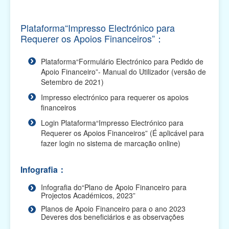
Plano de Apoio Financeiro para Intercâmbios, 2026
(O prazo de apresentação das candidaturas
terminou...
Plataforma“Impresso Electrónico para
Requerer os Apoios Financeiros”：
Plano de Apoio Financeiro para Oferta de Cabazes,
2026 (O prazo de apresentação das candidaturas
Plataforma“Formulário Electrónico para Pedido de
te...
Apoio Financeiro”- Manual do Utilizador (versão de
Setembro de 2021)
Plano de Apoio Financeiro para Despesas de
Funcionamento de Associações, 2026 (O prazo de
Impresso electrónico para requerer os apoios
apresentaç...
financeiros
Login Plataforma“Impresso Electrónico para
Plano de Apoio Financeiro para Projectos
Requerer os Apoios Financeiros” (É aplicável para
Académicos, 2026 (O prazo de apresentação das
fazer login no sistema de marcação online)
candidaturas ...
Plano de Apoio Financeiro para Actividades
Infografia：
Comunitárias, 2026 (O prazo de apresentação das
candidatu...
Infografia do“Plano de Apoio Financeiro para
Projectos Académicos, 2023”
Plano Integrado de Apoio Financeiro para 2026 (O
Planos de Apoio Financeiro para o ano 2023
Deveres dos beneficiários e as observações
prazo de apresentação das candidaturas terminou)