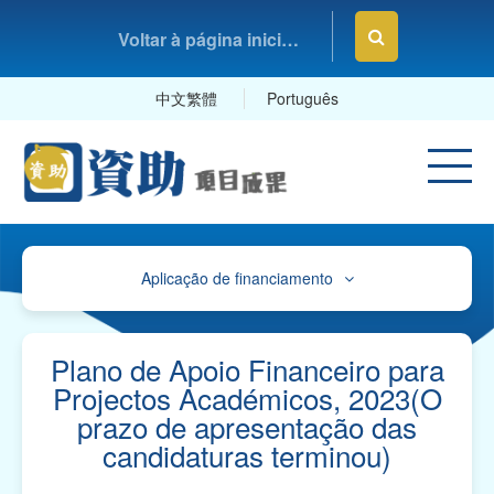
Voltar à página inicial da Fundação Macau
中文繁體
Português
Aplicação de financiamento
Avisos
Orienteações, Impressos e Exemplares
Plano de Apoio Financeiro para
Projectos Académicos, 2023(O
Orientações e Mapa de Referência sobre o
prazo de apresentação das
Plano de Contas
candidaturas terminou)
Impressos para "Pedidos de Apoio Financeiro" e
Exemplares