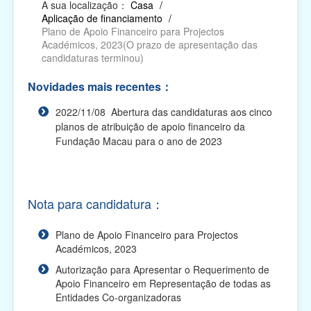
A sua localização：
Casa
/
Aplicação de financiamento
/
Relatório das Actividades Subsidiadas, Pedido
Plano de Apoio Financeiro para Projectos
de Declaração, Pedido de Autorização para
Académicos, 2023(O prazo de apresentação das
Alterações e...
candidaturas terminou)
Impresso electrónico para requerer os apoios
Novidades mais recentes：
financeiros
2022/11/08 Abertura das candidaturas aos cinco
Plano de Apoio Financeiro para Oferta de Cabazes,
planos de atribuição de apoio financeiro da
2027
Fundação Macau para o ano de 2023
Plano de Apoio Financeiro para Despesas de
Funcionamento de Associações, 2027
Nota para candidatura：
Plano de Apoio Financeiro para Projectos
Académicos, 2027
Plano de Apoio Financeiro para Projectos
Académicos, 2023
Plano de Apoio Financeiro para Intercâmbios, 2027
Autorização para Apresentar o Requerimento de
Plano de Apoio Financeiro para Actividades
Apoio Financeiro em Representação de todas as
Comunitárias, 2027
Entidades Co-organizadoras