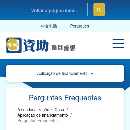
Voltar à página inicial da Fundação Macau
中文繁體
Português
Aplicação de financiamento
Avisos
Orienteações, Impressos e Exemplares
Perguntas Frequentes
Orientações e Mapa de Referência sobre o
A sua localização：
Casa
/
Plano de Contas
Aplicação de financiamento
/
Perguntas Frequentes
Impressos para "Pedidos de Apoio Financeiro" e
Exemplares