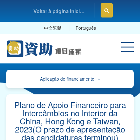
Voltar à página inicial da Fundação Macau
中文繁體
Português
Aplicação de financiamento
Avisos
Orienteações, Impressos e Exemplares
Plano de Apoio Financeiro para
Intercâmbios no Interior da
Orientações e Mapa de Referência sobre o
China, Hong Kong e Taiwan,
Plano de Contas
2023(O prazo de apresentação
Impressos para "Pedidos de Apoio Financeiro" e
das candidaturas terminou)
Exemplares