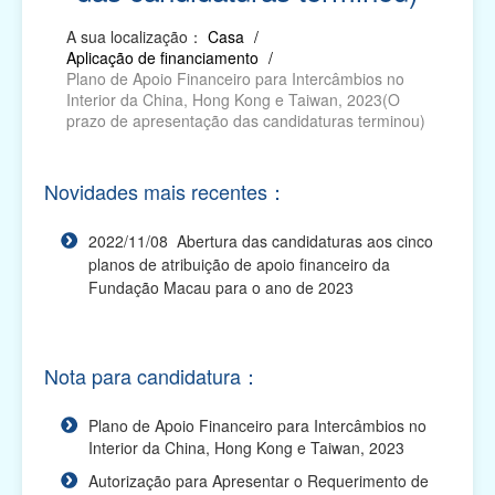
A sua localização：
Casa
/
Relatório das Actividades Subsidiadas, Pedido
Aplicação de financiamento
/
de Declaração, Pedido de Autorização para
Plano de Apoio Financeiro para Intercâmbios no
Alterações e...
Interior da China, Hong Kong e Taiwan, 2023(O
prazo de apresentação das candidaturas terminou)
Impresso electrónico para requerer os apoios
financeiros
Novidades mais recentes：
Plano de Apoio Financeiro para Oferta de Cabazes,
2027
2022/11/08 Abertura das candidaturas aos cinco
Plano de Apoio Financeiro para Despesas de
planos de atribuição de apoio financeiro da
Funcionamento de Associações, 2027
Fundação Macau para o ano de 2023
Plano de Apoio Financeiro para Projectos
Académicos, 2027
Nota para candidatura：
Plano de Apoio Financeiro para Intercâmbios, 2027
Plano de Apoio Financeiro para Intercâmbios no
Plano de Apoio Financeiro para Actividades
Interior da China, Hong Kong e Taiwan, 2023
Comunitárias, 2027
Autorização para Apresentar o Requerimento de