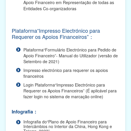
Apoio Financeiro em Representação de todas as
Plano de Apoio Financeiro para Intercâmbios, 2026
Entidades Co-organizadoras
(O prazo de apresentação das candidaturas
terminou...
Plano de Apoio Financeiro para Oferta de Cabazes,
Plataforma“Impresso Electrónico para
2026 (O prazo de apresentação das candidaturas
Requerer os Apoios Financeiros”：
te...
Plano de Apoio Financeiro para Despesas de
Plataforma“Formulário Electrónico para Pedido de
Funcionamento de Associações, 2026 (O prazo de
Apoio Financeiro”- Manual do Utilizador (versão de
apresentaç...
Setembro de 2021)
Impresso electrónico para requerer os apoios
Plano de Apoio Financeiro para Projectos
financeiros
Académicos, 2026 (O prazo de apresentação das
candidaturas ...
Login Plataforma“Impresso Electrónico para
Requerer os Apoios Financeiros” (É aplicável para
Plano de Apoio Financeiro para Actividades
fazer login no sistema de marcação online)
Comunitárias, 2026 (O prazo de apresentação das
candidatu...
Infografia：
Plano Integrado de Apoio Financeiro para 2026 (O
Infografia do“Plano de Apoio Financeiro para
prazo de apresentação das candidaturas terminou)
Intercâmbios no Interior da China, Hong Kong e