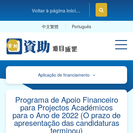
Voltar à página inicial da Fundação Macau
中文繁體
Português
Aplicação de financiamento
Avisos
Orienteações, Impressos e Exemplares
Programa de Apoio Financeiro
para Projectos Académicos
Orientações e Mapa de Referência sobre o
para o Ano de 2022 (O prazo de
Plano de Contas
apresentação das candidaturas
Impressos para "Pedidos de Apoio Financeiro" e
terminou)
Exemplares