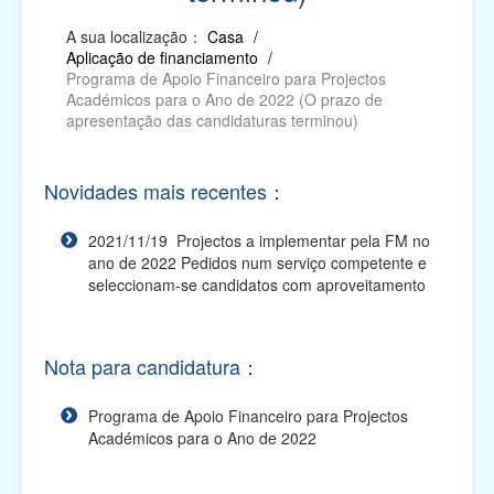
A sua localização：
Casa
/
Relatório das Actividades Subsidiadas, Pedido
Aplicação de financiamento
/
de Declaração, Pedido de Autorização para
Programa de Apoio Financeiro para Projectos
Alterações e...
Académicos para o Ano de 2022 (O prazo de
apresentação das candidaturas terminou)
Impresso electrónico para requerer os apoios
financeiros
Novidades mais recentes：
Plano de Apoio Financeiro para Oferta de Cabazes,
2027
2021/11/19 Projectos a implementar pela FM no
ano de 2022 Pedidos num serviço competente e
Plano de Apoio Financeiro para Despesas de
Funcionamento de Associações, 2027
seleccionam-se candidatos com aproveitamento
Plano de Apoio Financeiro para Projectos
Académicos, 2027
Nota para candidatura：
Plano de Apoio Financeiro para Intercâmbios, 2027
Programa de Apoio Financeiro para Projectos
Académicos para o Ano de 2022
Plano de Apoio Financeiro para Actividades
Comunitárias, 2027