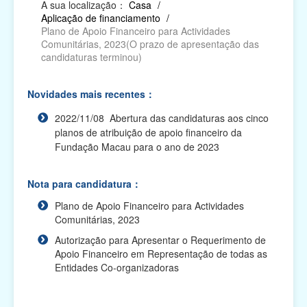
A sua localização：
Casa
/
Aplicação de financiamento
/
Relatório das Actividades Subsidiadas, Pedido
Plano de Apoio Financeiro para Actividades
de Declaração, Pedido de Autorização para
Comunitárias, 2023(O prazo de apresentação das
Alterações e...
candidaturas terminou)
Impresso electrónico para requerer os apoios
Novidades mais recentes：
financeiros
2022/11/08 Abertura das candidaturas aos cinco
Plano de Apoio Financeiro para Oferta de Cabazes,
planos de atribuição de apoio financeiro da
2027
Fundação Macau para o ano de 2023
Plano de Apoio Financeiro para Despesas de
Funcionamento de Associações, 2027
Nota para candidatura：
Plano de Apoio Financeiro para Projectos
Plano de Apoio Financeiro para Actividades
Académicos, 2027
Comunitárias, 2023
Autorização para Apresentar o Requerimento de
Plano de Apoio Financeiro para Intercâmbios, 2027
Apoio Financeiro em Representação de todas as
Entidades Co-organizadoras
Plano de Apoio Financeiro para Actividades
Comunitárias, 2027