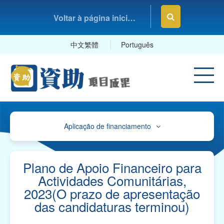
Voltar à página inicial da Fundação Macau
中文繁體
Português
Aplicação de financiamento
Avisos
Orienteações, Impressos e Exemplares
Plano de Apoio Financeiro para
Actividades Comunitárias,
Orientações e Mapa de Referência sobre o
2023(O prazo de apresentação
Plano de Contas
das candidaturas terminou)
Impressos para "Pedidos de Apoio Financeiro" e
Exemplares