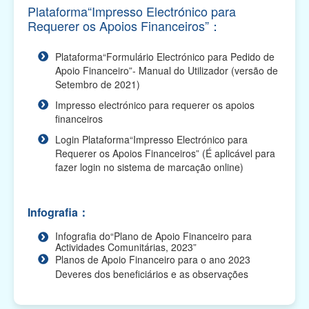
Plano de Apoio Financeiro para Intercâmbios, 2026
Plataforma“Impresso Electrónico para
(O prazo de apresentação das candidaturas
Requerer os Apoios Financeiros”：
terminou...
Plataforma“Formulário Electrónico para Pedido de
Plano de Apoio Financeiro para Oferta de Cabazes,
Apoio Financeiro”- Manual do Utilizador (versão de
2026 (O prazo de apresentação das candidaturas
Setembro de 2021)
te...
Impresso electrónico para requerer os apoios
Plano de Apoio Financeiro para Despesas de
financeiros
Funcionamento de Associações, 2026 (O prazo de
Login Plataforma“Impresso Electrónico para
apresentaç...
Requerer os Apoios Financeiros” (É aplicável para
fazer login no sistema de marcação online)
Plano de Apoio Financeiro para Projectos
Académicos, 2026 (O prazo de apresentação das
candidaturas ...
Infografia：
Plano de Apoio Financeiro para Actividades
Infografia do“Plano de Apoio Financeiro para
Comunitárias, 2026 (O prazo de apresentação das
Actividades Comunitárias, 2023”
candidatu...
Planos de Apoio Financeiro para o ano 2023
Deveres dos beneficiários e as observações
Plano Integrado de Apoio Financeiro para 2026 (O
prazo de apresentação das candidaturas terminou)