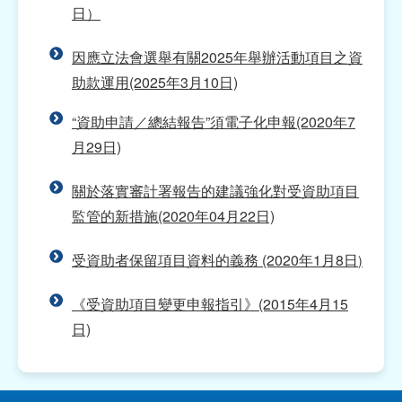
日）
本
網上資助申請平台
因應立法會選舉有關2025年舉辦活動項目之資
助款運用(2025年3月10日)
2027年福包項目資助計劃
“資助申請／總結報告”須電子化申報(2020年7
2027年社團運作經費資助計劃
月29日)
2027年學術項目資助計劃
關於落實審計署報告的建議強化對受資助項目
2027年交流活動資助計劃
監管的新措施(2020年04月22日)
2027年社區活動資助計劃
受資助者保留項目資料的義務 (2020年1月8日
)
2026年交流活動資助計劃（已截止申請）
《受資助項目變更申報指引》(2015年4月15
2026年福包項目資助計劃（已截止申請）
日)
2026年社團運作經費資助計劃（已截止申請）
2026年學術項目資助計劃（已截止申請）