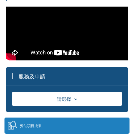
供應商資料庫及採購資訊發佈平台
年度工作報告
借用場地
機構動態
更多
下載區
青年匯 文化緣 中華情”2026年青年研習
營圓滿閉營
索取門票
03/08/2026
由上海中華職業教育社、上海師範大學、
台灣中華傑出青年交流促進會、香港中華
招聘消息
職教社及澳門基金會共同主辦、上海師範
大學教育學院與聯合國教育科學文化組織
2026年“藝海流金‧相約內蒙古”內地與港
教師教育中心協辦的“青年匯 文化緣 中華
澳文化和旅遊界交流活動圓滿舉行
情”2026年青年研習營已於8月1日下午在
03/08/2026
上海崇明如山酒店舉行閉營儀式。上海中
華職業教育社常務副主任、市政府參事胡
由國家文化和旅遊部、內蒙古自治區人民
衛出席儀式並致辭。上海市崇明區海外聯
政府共同主辦，中共中央港澳工作辦公
誼會副會長林豔華、台灣中華傑出青年交
室、國務院港澳事務辦公室支持，中央人
流促進會理事長陳長風、上海崇明中華職
民政府駐澳門特別行政區聯絡辦公室宣傳