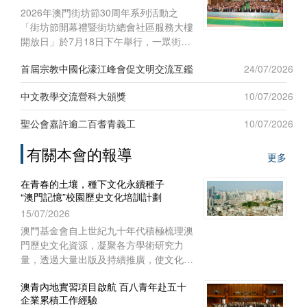
深度合作區人才發展和社會保障局、澳門
青年發展服務中心昨合辦“澳門青年內地
實習項目二○二六啟航儀式暨實習前培
澳基會助力普及綠色理念
訓”。
攜手共建宜居永續城市
15/05/2026
近年世界氣候變化加劇，全球暖化對居民
日常生活的切身影響愈見明顯。澳門特區
政府積極配合國家“雙碳目標”，以建設宜
居智慧綠色澳門作為施政重點之一，制訂
書寫中國哲學社會科學自主知識體系的澳
《澳門長期減碳策略》和《澳門環境保護
門華章
規劃》，謀劃可持續發展藍圖，
08/04/2026
澳門回歸以來，哲學社會科學研究在“一
國兩制”方針指導下穩步發展，逐步形成
具有中國特色、中國風格、中國氣派的自
主知識體系。自習近平總書記2016年在
哲學社會科學工作座談會上發表重要講
話、中共中央辦公廳2022年印發《國家
圖片集
“十四五”時期哲學社會科學發展規劃》以
更多
來，澳門的高等院校、澳門基金會和學術
團體作為知識產出、傳播和實踐的主體，