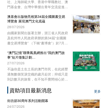
開放日」於7月18日下午舉行，一眾街坊
市民到場參觀大樓，參與各具特色的手作
首屆宗教中國化濠江峰會促文明交流互鑑
24/07/2026
坊和攤位遊戲，以及觀賞舞台表演。
中文教學交流營科大頒獎
10/07/2026
聖公會嘉許逾二百耆青義工
10/07/2026
有關本會的報導
更多
在青春的土壤，種下文化永續種子
“澳門記憶”校園歷史文化培訓計劃
15/07/2026
澳門基金會自上世紀九十年代積極梳理澳
門歷史文化資源，凝聚各方學術研究力
量，透過大量出版及持續推廣，使文化保
育從學術議題走進大眾視野，深化大眾對
澳青內地實習項目啟航 百八青年赴五十
文化保育的關注。
企業累積工作經驗
06/07/2026
澳門基金會、教青局、勞工局、橫琴粵澳