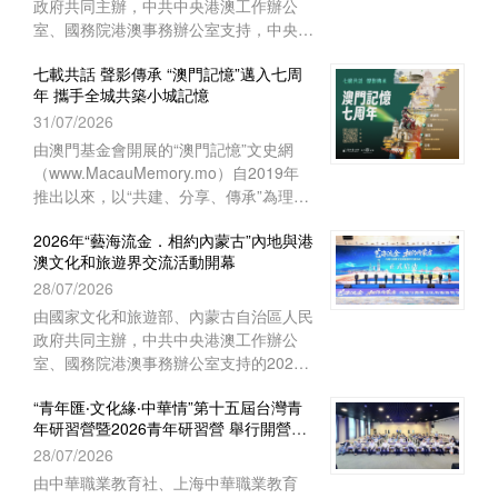
澳基會出版物亮相第34屆全國圖書交易
國教科文組織教師教育中心協辦之“青年
博覽會 展現澳門文化底蘊
匯‧文化緣‧中華情——第十五屆台灣青年
28/07/2026
研習營暨2026青年研習營”開營儀式於
2026年7月28日上午在上海聯合國教科文
由國家新聞出版署主辦，浙江省人民政府
組織教師教育中心舉行。來自台灣、香
及杭州巿人民政府承辦的第34屆“全國圖
港、澳門29所院校的60多名師生，和上
書交易博覽會” （下稱“書博會”）於7月
海師範大學的志願者共聚申城，一同開啟
24日至27日在浙江杭州國際博覽中心順
為期七天的文化交流與研習體驗之旅。
“澳門記憶”聯乘鳳凰網推出“我的澳門故
利舉行。澳門基金會作為澳門出版界代表
事”短片徵集計劃
再度參展，攜近年出版的多領域精品圖書
誠邀大眾以鏡頭記錄小城感動瞬間
27/07/2026
亮相，向內地及各地讀者展現澳門豐富的
出版成果與文化底蘊。
不論你是土生土長的澳門市民，在此經歷
過無數個笑淚交織的歲月起伏；抑或只是
到訪數天的旅客，在不知不覺間傾心於這
座小城的歷史沉澱與人文情懷——這些點
資助項目最新消息
滴，都交織成了你與澳門的獨特連結。隨
更多
着城市蜕變，熟悉的風景悄然更迭，新的
建設拔地而起，而一些習以為常的日常物
街坊節30周年系列活動開幕
誌，放眼世界卻是獨一無二的風景，點滴
24/07/2026
塑造着你我共同的集體記憶。
2026年澳門街坊節30周年系列活動之
「街坊節開幕禮暨街坊總會社區服務大樓