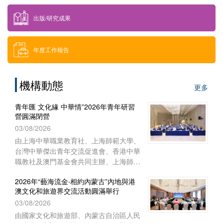
業教育社主任施志琴、上海中華職業技術
七載共話 聲影傳承 “澳門記憶”邁入七周
文體部、經濟部和澳門基金會等單位協辦
年 攜手全城共築小城記憶
學院執行理事蔡奚芳等近100人出席活
的2026年“藝海流金‧相約內蒙古”內地與
動。
31/07/2026
港澳文化和旅遊界交流活動，已於7月27
日至8月1日圓滿舉行。澳門組織了45位
由澳門基金會開展的“澳門記憶”文史網
文旅界代表赴內蒙古自治區參與活動，與
（www.MacauMemory.mo）自2019年
來自內地及香港的文旅界代表、專家學者
推出以來，以“共建、分享、傳承”為理
等共150多人齊聚內蒙古，共譜文旅合作
念，透過文字、圖片、聲音及影像，系統
新篇。
2026年“藝海流金．相約內蒙古”內地與港
梳理並活化澳門珍貴的歷史文化資源，建
澳文化和旅遊界交流活動開幕
構起承載小城歷史的大型文化資料庫。
28/07/2026
“澳門記憶”即將踏入開站七周年，特以
“七載共話 聲影傳承”為主題，陸續推出一
由國家文化和旅遊部、內蒙古自治區人民
系列涵蓋線上和線下的多元活動，誠邀市
政府共同主辦，中共中央港澳工作辦公
民大眾共同參與，用不同視角與媒介，共
室、國務院港澳事務辦公室支持的2026
同編織與傳承屬於這座小城的集體記憶。
年“藝海流金．相約內蒙古”內地與港澳文
“青年匯‧文化緣‧中華情”第十五屆台灣青
化和旅遊界交流活動於7月28日在內蒙古
年研習營暨2026青年研習營 舉行開營儀
自治區鄂爾多斯市開幕。中央人民政府駐
式
28/07/2026
澳門特別行政區聯絡辦公室宣傳文體部、
經濟部和澳門基金會作為澳門協辦單位，
由中華職業教育社、上海中華職業教育
一共組織了45位澳門代表前往內蒙古自
社、上海師範大學、香港中華職教社、澳
治區出席活動。
門基金會、台灣中華傑出青年交流促進會
共同主辦，上海師範大學教育學院與聯合