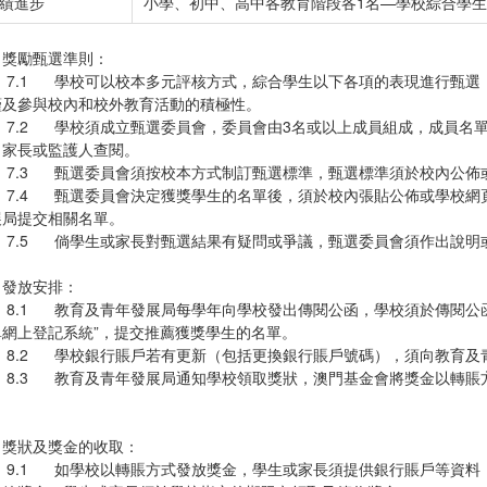
績進步
小學、初中、高中各教育階段各1名—學校綜合學生
 獎勵甄選準則：
.1 學校可以校本多元評核方式，綜合學生以下各項的表現進行甄選
謹及參與校內和校外教育活動的積極性。
.2 學校須成立甄選委員會，委員會由3名或以上成員組成，成員名單
、家長或監護人查閱。
.3 甄選委員會須按校本方式制訂甄選標準，甄選標準須於校內公佈
.4 甄選委員會決定獲獎學生的名單後，須於校內張貼公佈或學校網
展局提交相關名單。
.5 倘學生或家長對甄選結果有疑問或爭議，甄選委員會須作出說明
 發放安排：
.1 教育及青年發展局每學年向學校發出傳閱公函，學校須於傳閱公函
單網上登記系統”，提交推薦獲獎學生的名單。
.2 學校銀行賬戶若有更新（包括更換銀行賬戶號碼），須向教育及
.3 教育及青年發展局通知學校領取獎狀，澳門基金會將獎金以轉賬
。
 獎狀及獎金的收取：
.1 如學校以轉賬方式發放獎金，學生或家長須提供銀行賬戶等資料