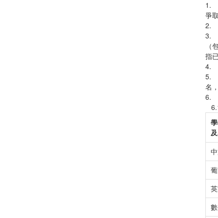
1
爭
2
3
（
指
4
5
名
6.
6
學
及
中
葡
英
數