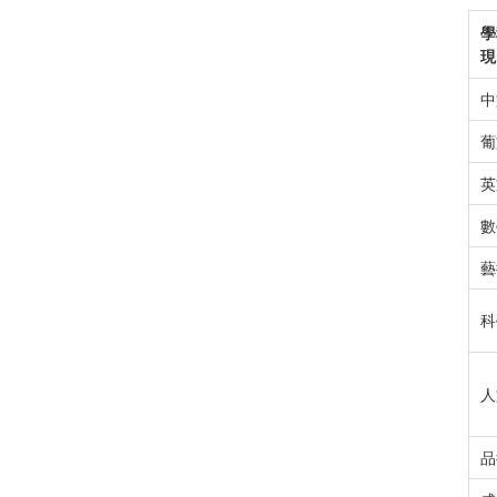
學
現
中
葡
英
數
藝
科
人
品