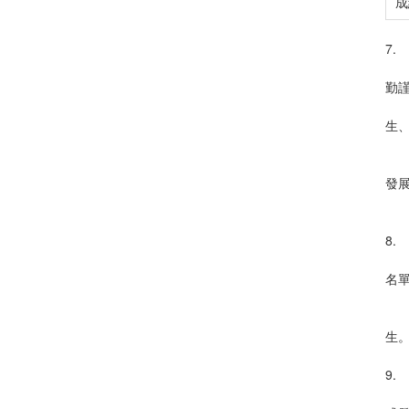
成
7.
7
勤
7
生
7
7
發
7
8.
8
名
8
8
生
9.
9