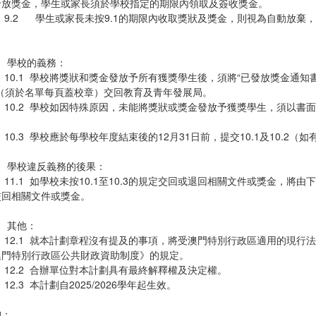
發放獎金，學生或家長須於學校指定的期限內領取及簽收獎金。
.2 學生或家長未按9.1的期限內收取獎狀及獎金，則視為自動放棄
。
. 學校的義務：
0.1 學校將獎狀和獎金發放予所有獲獎學生後，須將“已發放獎金通知書
”（須於名單每頁蓋校章）交回教育及青年發展局。
0.2 學校如因特殊原因，未能將獎狀或獎金發放予獲獎學生，須以書
。
.3 學校應於每學校年度結束後的12月31日前，提交10.1及10.2（
. 學校違反義務的後果：
.1 如學校未按10.1至10.3的規定交回或退回相關文件或獎金，將
交回相關文件或獎金。
. 其他：
2.1 就本計劃章程沒有提及的事項，將受澳門特別行政區適用的現行法律法
澳門特別行政區公共財政資助制度》的規定。
2.2 合辦單位對本計劃具有最終解釋權及決定權。
.3 本計劃自2025/2026學年起生效。
詢：