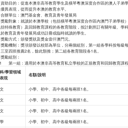
. 資助目的：促進本澳非高等教育學生及橫琴粵澳深度合作區的澳人子弟
取優異表現，從而提升本澳的教育水平。
. 合辦單位：澳門基金會、教育及青年發展局
. 獎勵對象：就讀於本澳學校（包括橫琴粵澳深度合作區內澳門子弟學校
包括特殊教育）及回歸教育課程的各教育階段，按計劃所訂有關年級、學
已於教育及青年發展局成功註冊或臨時就讀的學生。
. 獎勵方式：頒發獎狀及獎金壹仟澳門元。
. 獎勵機制：獎項頒發以校部為單位，分兩個組別，第一組各學科按每級每
，三至四班推薦2名，餘此類推；第二組各教育階段各1名。
 獎勵組別：
.1 第一組：適用於本澳非高等教育私立學校的正規教育和回歸教育課
科
/
學習領域
名額
/
說明
表現
文
小學、初中、高中各級每兩班1名。
文
小學、初中、高中各級每兩班1名。
文
小學、初中、高中各級每兩班1名。
學
小學、初中、高中各級每兩班1名。