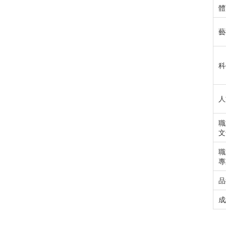
體
藝
科
人
職
文
職
專
品
成
6