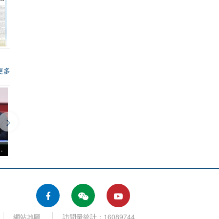
更多
美麗澳門》座談會
網站地圖
訪問量統計：16089744