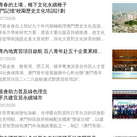
青春的土壤，種下文化永續種子
澳門記憶”校園歷史文化培訓計劃
/07/2026
門基金會自上世紀九十年代積極梳理澳門歷史文化資源，
聚各方學術研究力量，透過大量出版及持續推廣，使文化
育從學術議題走進大眾視野，深化大眾對文化保育的關
。
澳青內地實習項目啟航 百八青年赴五十企業累積工作經驗
/07/2026
門基金會、教青局、勞工局、橫琴粵澳深度合作區人才發
和社會保障局、澳門青年發展服務中心昨合辦“澳門青年
地實習項目二○二六啟航儀式暨實習前培訓”。
基會助力普及綠色理念
手共建宜居永續城市
/05/2026
年世界氣候變化加劇，全球暖化對居民日常生活的切身影
愈見明顯。澳門特區政府積極配合國家“雙碳目標”，以建
宜居智慧綠色澳門作為施政重點之一，制訂《澳門長期減
策略》和《澳門環境保護規劃》，謀劃可持續發展藍圖，