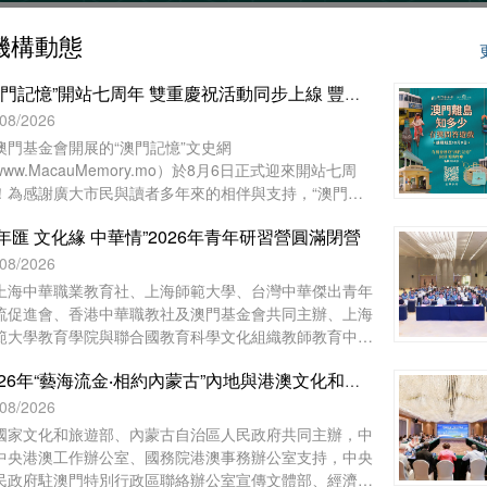
機構動態
“澳門記憶”開站七周年 雙重慶祝活動同步上線 豐富好禮與全城同樂
/08/2026
澳門基金會開展的“澳門記憶”文史網
www.MacauMemory.mo）於8月6日正式迎來開站七周
！為感謝廣大市民與讀者多年來的相伴與支持，“澳門記
”於生日這天起，隆重推出兩項互動慶祝活動
年匯 文化緣 中華情”2026年青年研習營圓滿閉營
Facebook 官方專頁“七周年 Giveaway”互動遊戲以及“澳
離島知多少”線上問答遊戲，以豐富好禮與全城同樂！
/08/2026
上海中華職業教育社、上海師範大學、台灣中華傑出青年
流促進會、香港中華職教社及澳門基金會共同主辦、上海
範大學教育學院與聯合國教育科學文化組織教師教育中心
辦的“青年匯 文化緣 中華情”2026年青年研習營已於8月1
2026年“藝海流金‧相約內蒙古”內地與港澳文化和旅遊界交流活動圓滿舉行
下午在上海崇明如山酒店舉行閉營儀式。上海中華職業教
社常務副主任、市政府參事胡衛出席儀式並致辭。上海市
/08/2026
明區海外聯誼會副會長林豔華、台灣中華傑出青年交流促
國家文化和旅遊部、內蒙古自治區人民政府共同主辦，中
會理事長陳長風、上海崇明中華職業教育社主任施志琴、
中央港澳工作辦公室、國務院港澳事務辦公室支持，中央
海中華職業技術學院執行理事蔡奚芳等近100人出席活
民政府駐澳門特別行政區聯絡辦公室宣傳文體部、經濟部