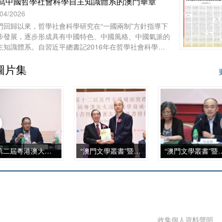
寫中國哲學社會科學自主知識體系的澳門華章
/04/2026
門回歸以來，哲學社會科學研究在“一國兩制”方針指導下
步發展，逐步形成具有中國特色、中國風格、中國氣派的
主知識體系。自習近平總書記2016年在哲學社會科學工
座談會上發表重要講話、中共中央辦公廳2022年印發
圖片集
國家“十四五”時期哲學社會科學發展規劃》以來，澳門的
等院校、澳門基金會和學術團體作為知識產出、傳播和實
的主體，在構建哲學社會科學自主知識體系的征程上，從
科建設、智庫服務、文化傳承到國際對話等諸方面，都發
了自身獨特的作用，呈現出多元化、本土化、交叉化與實
化的發展特點。
第二屆粵港澳大灣區文學發展峰會
“澳門文學叢書”暨《美麗澳門》新書發佈會
“澳門文學叢書”暨《
收集個人資料聲明