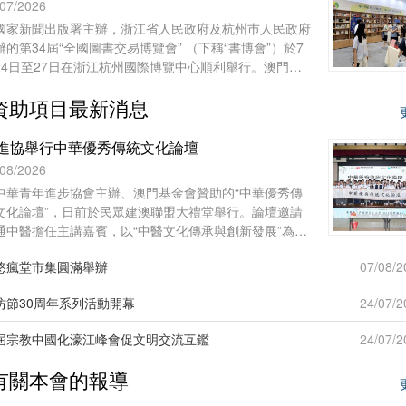
午在上海聯合國教科文組織教師教育中心舉行。來自台
/07/2026
、香港、澳門29所院校的60多名師生，和上海師範大學
國家新聞出版署主辦，浙江省人民政府及杭州巿人民政府
志願者共聚申城，一同開啟為期七天的文化交流與研習體
辦的第34屆“全國圖書交易博覽會” （下稱“書博會”）於7
之旅。
24日至27日在浙江杭州國際博覽中心順利舉行。澳門基
會作為澳門出版界代表再度參展，攜近年出版的多領域精
資助項目最新消息
圖書亮相，向內地及各地讀者展現澳門豐富的出版成果與
化底蘊。
進協舉行中華優秀傳統文化論壇
/08/2026
中華青年進步協會主辦、澳門基金會贊助的“中華優秀傳
文化論壇”，日前於民眾建澳聯盟大禮堂舉行。論壇邀請
通中醫擔任主講嘉賓，以“中醫文化傳承與創新發展”為
，吸引六十名來自台灣地區及澳門本地青年踴躍參與，現
悠瘋堂市集圓滿舉辦
07/08/2
互動熱烈。
坊節30周年系列活動開幕
24/07/2
屆宗教中國化濠江峰會促文明交流互鑑
24/07/2
有關本會的報導