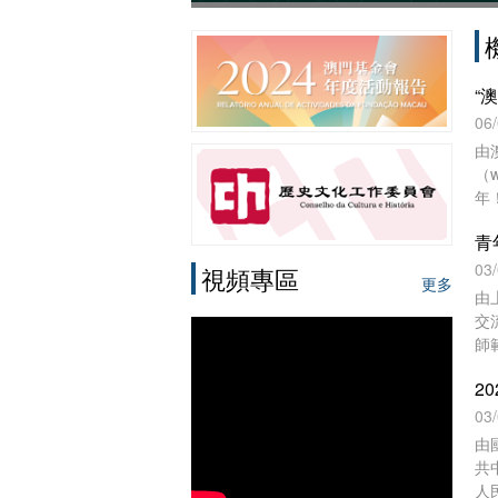
06
由
（
年
憶
青
──
門
03
視頻專區
更多
由
交
師
協
日
育
03
崇
由
進
共
上
人