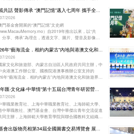
。
澳門基金會等單位協辦的2026年“藝海流金‧相約內蒙古”
七載共話 聲影傳承 “澳門記憶”邁入七周年 攜手全城共築小城記憶
地與港澳文化和旅遊界交流活動，已於7月27日至8月1日
滿舉行。澳門組織了45位文旅界代表赴內蒙古自治區參與
/07/2026
動，與來自內地及香港的文旅界代表、專家學者等共150
澳門基金會開展的“澳門記憶”文史網
人齊聚內蒙古，共譜文旅合作新篇。
ww.MacauMemory.mo）自2019年推出以來，以“共
、分享、傳承”為理念，透過文字、圖片、聲音及影像，
統梳理並活化澳門珍貴的歷史文化資源，建構起承載小城
2026年“藝海流金．相約內蒙古”內地與港澳文化和旅遊界交流活動開幕
史的大型文化資料庫。“澳門記憶”即將踏入開站七周年，
以“七載共話 聲影傳承”為主題，陸續推出一系列涵蓋線上
/07/2026
線下的多元活動，誠邀市民大眾共同參與，用不同視角與
國家文化和旅遊部、內蒙古自治區人民政府共同主辦，中
介，共同編織與傳承屬於這座小城的集體記憶。
中央港澳工作辦公室、國務院港澳事務辦公室支持的
026年“藝海流金．相約內蒙古”內地與港澳文化和旅遊界交
活動於7月28日在內蒙古自治區鄂爾多斯市開幕。中央人
“青年匯‧文化緣‧中華情”第十五屆台灣青年研習營暨2026青年研習營 舉行開營儀式
政府駐澳門特別行政區聯絡辦公室宣傳文體部、經濟部和
門基金會作為澳門協辦單位，一共組織了45位澳門代表前
/07/2026
內蒙古自治區出席活動。
中華職業教育社、上海中華職業教育社、上海師範大學、
港中華職教社、澳門基金會、台灣中華傑出青年交流促進
共同主辦，上海師範大學教育學院與聯合國教科文組織教
教育中心協辦之“青年匯‧文化緣‧中華情——第十五屆台灣
澳基會出版物亮相第34屆全國圖書交易博覽會 展現澳門文化底蘊
年研習營暨2026青年研習營”開營儀式於2026年7月28日