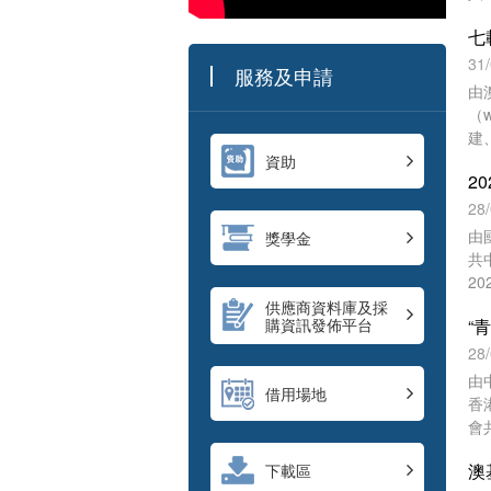
動
和
內
圓
31
服務及申請
活
由
多
（w
建
系
資助
歷
特
28
和
由
獎學金
媒
共
2
流
供應商資料庫及採
購資訊發佈平台
民
澳
28
往
由
借用場地
香
會
師
下載區
青