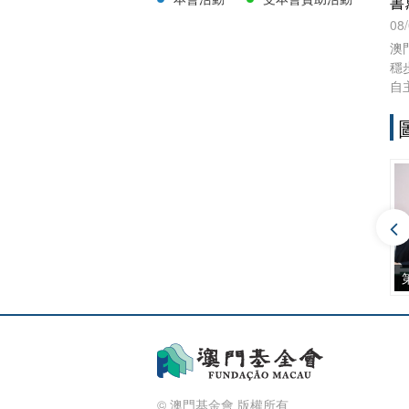
書
08
澳
穩
自
作
《
高
踐
學
揮
務
第十四屆“澳門文學獎”頒獎禮暨“澳門文學叢書”新書發佈會
2024年“澳門青年人才上海學習實踐計劃” 開班式暨 十期學員交流活動
第十二屆澳門文學獎頒獎禮
© 澳門基金會 版權所有