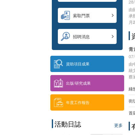
上
28
灣
由
的
索取門票
承
驗
月
金
品
招聘消息
文
青
07
由
資助項目成果
統
蔡
題
出版/研究成果
綠
場
街
年度工作報告
首
活動日誌
更多