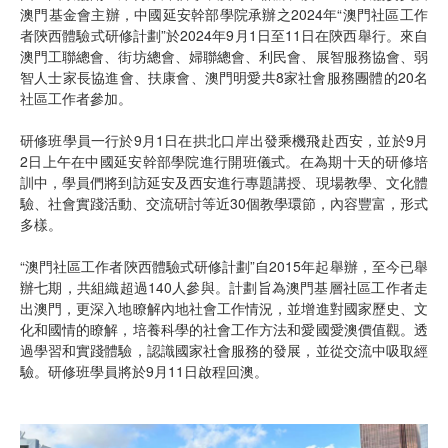
澳門基金會主辦，中國延安幹部學院承辦之2024年“澳門社區工作
者陝西體驗式研修計劃”於2024年9月1日至11日在陝西舉行。來自
澳門工聯總會、街坊總會、婦聯總會、利民會、展智服務協會、弱
智人士家長協進會、扶康會、澳門明愛共8家社會服務團體的20名
社區工作者參加。
研修班學員一行於9月1日在拱北口岸出發乘機飛赴西安，並於9月
2日上午在中國延安幹部學院進行開班儀式。在為期十天的研修培
訓中，學員們將到訪延安及西安進行專題講授、現場教學、文化體
驗、社會實踐活動、交流研討等近30個教學環節，內容豐富，形式
多樣。
“澳門社區工作者陝西體驗式研修計劃”自2015年起舉辦，至今已舉
辦七期，共組織超過140人參與。計劃旨為澳門基層社區工作者走
出澳門，更深入地瞭解內地社會工作情況，並增進對國家歷史、文
化和國情的瞭解，培養科學的社會工作方法和愛國愛澳價值觀。透
過學習和實踐體驗，認識國家社會服務的發展，並從交流中吸取經
驗。研修班學員將於9月11日啟程回澳。