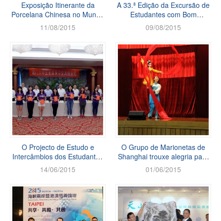
Exposição Itinerante da
A 33.ª Edição da Excursão de
Porcelana Chinesa no Mundo
Estudantes com Bom
– Peças Seleccionadas de
Aproveitamento Escolar
11/08/2015
09/08/2015
Junci (1958-1988)
correu de forma satisfatória
O Projecto de Estudo e
O Grupo de Marionetas de
Intercâmbios dos Estudantes
Shanghai trouxe alegria para
do Ensino Superior de Macau
celebrar o Dia Internacional
14/06/2015
01/06/2015
em Tianjin foi frutuo...
da Criança