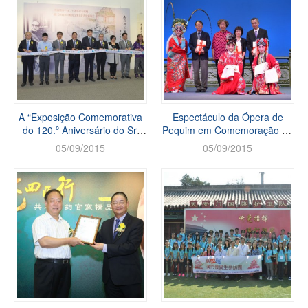
A “Exposição Comemorativa
Espectáculo da Ópera de
do 120.º Aniversário do Sr.
Pequim em Comemoração do
Deng Fen de Nan Hai” e
16.º Aniversário do Retorno
05/09/2015
05/09/2015
lançamento da publicaçã...
de Macau à Pátria