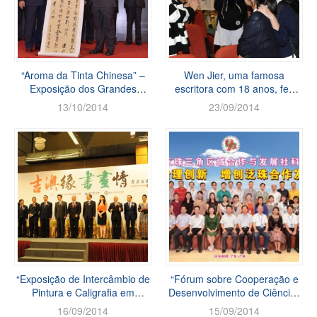
“Aroma da Tinta Chinesa” –
Wen Jier, uma famosa
Exposição dos Grandes
escritora com 18 anos, fez
Calígrafos e Pintores da China
intercâmbio com os alunos da
13/10/2014
23/09/2014
em Comemoração do 65...
Escola Secundária Hou K...
“Exposição de Intercâmbio de
“Fórum sobre Cooperação e
Pintura e Caligrafia em
Desenvolvimento de Ciências
Celebração do 15.º
Sociais do Pan-Delta do Rio
16/09/2014
15/09/2014