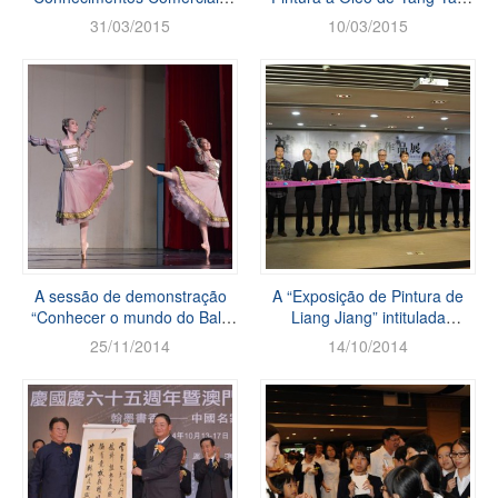
dos Estudantes Universitários”
-“Existência e Superação do
31/03/2015
10/03/2015
Esquema”
A sessão de demonstração
A “Exposição de Pintura de
“Conhecer o mundo do Balé
Liang Jiang” intitulada
2014” apresentada pelo Balé
“Distante”
25/11/2014
14/10/2014
Nacional da China na ...