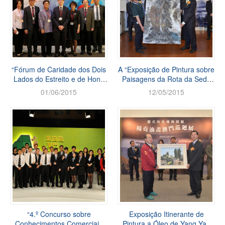
“Fórum de Caridade dos Dois
A “Exposição de Pintura sobre
Lados do Estreito e de Hong
Paisagens da Rota da Seda
Kong e Macau 2015”
de Atongmu”
01/06/2015
12/05/2015
“4.º Concurso sobre
Exposição Itinerante de
Conhecimentos Comerciais
Pintura a Óleo de Yang Yao