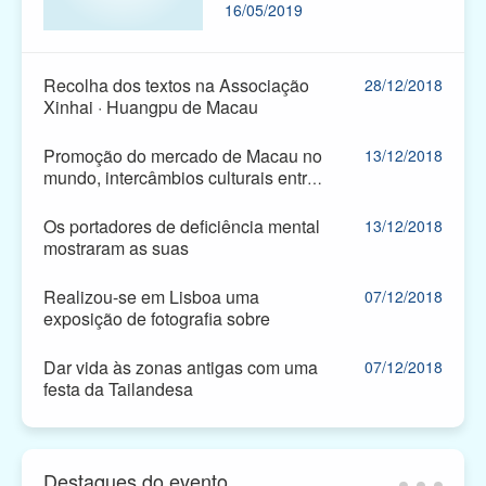
16/05/2019
organizaram um festival em
Coloane para reunir os seus
membros. Na parte da manhã,
houve 40 desfiles que
Recolha dos textos na Associação
28/12/2018
passaram pelo centro de
Xinhai · Huangpu de Macau
Coloane, enquanto na parte da
tarde teve lugar o festival da
Promoção do mercado de Macau no
13/12/2018
cerveja. Tudo isto acolheu a
mundo, intercâmbios culturais entre
presença dos residentes e
Macau e o Japão para promover o
turistas.
...
Os portadores de deficiência mental
13/12/2018
mostraram as suas
Realizou-se em Lisboa uma
07/12/2018
exposição de fotografia sobre
Dar vida às zonas antigas com uma
07/12/2018
festa da Tailandesa
Destaques do evento