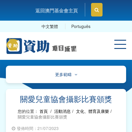
返回澳門基金會主頁
中文繁體
Português
更多範疇
文化、體育及康樂
教育及研究
關愛兒童協會攝影比賽頒獎
衛生
您的位置：
首頁
/
活動消息
/
文化、體育及康樂
/
關愛兒童協會攝影比賽頒獎
社會服務
發佈時間：21/07/2023
工商及專業社團、工會