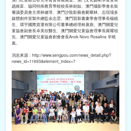
趙維富、協同特殊教育學校校長林劍如、澳門攝影學會名銜
審議委員會主席林健璋、澳門沙龍影藝會鄺耀林、志現場多
媒體創作室製作總監余志雲、澳門競新書畫學會理事長楊鏡
生、環宇國際貨運有限公司董事總經理林廣彪、澳門關愛兒
童協會副會長卓美欣醫生、澳門關愛兒童協會理事長羅耀祖
先、澳門關愛兒童協會創會會長Anok Novo Rosalina 辛曉
嵐。
消息來源：
http://www.sengpou.com/news_detail.php?
news_id=11693&element_index=7