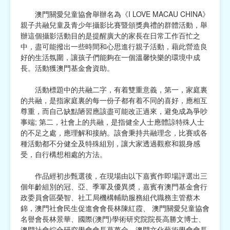
澳門關愛兒童協會舉辦名為《I LOVE MACAU CHINA》
宗教
親子共融兒童及青少年攝影比賽暨頒獎典禮的群體活動，舉
辦這個攝影活動目的是提醒廣大的家長在日常工作百忙之
慈善中介及志願活動推廣
中，盡可能撥出一些時間和心思進行親子活動，藉此營造良
好的生活氛圍，讓孩子們能夠在一個溫馨快樂的環境中成
公民社團及同鄉會
長。活動獲澳門基金會資助。
國際
活動標題中的共融二字，有着雙重意義，第一，家庭裏
的共融，是指家庭裏的每一份子都有着不同的喜好，應相互
其他
尊重，而自己缺點陋習應該盡可能改正過來，避免成為爭吵
事端; 第二，社會上的共融，是指健全人士應體諒特殊人士
的不足之處，應理解和接納。該會秉持共融理念，比賽或各
種活動都不分健全及特殊組別，讓大家透過觀察和親身感
受，自行構想相處的方法。
作品經初步甄選後，在現場由以下嘉賓作即場評選出三
個年齡組別的冠、亞、季軍及優異奬，嘉賓有澳門基金會行
政委員會區榮智、社工局機構輔助服務組代職務主管蔡木
錦，澳門社會民生促進會會長林陳紅霞、 澳門關愛兒童協會
名譽會長林景華、國際(澳門)學術研究院院長高勝文博士、
澳門社會綜合研究學會會長葛萬金、澳門文化藝術學會會長