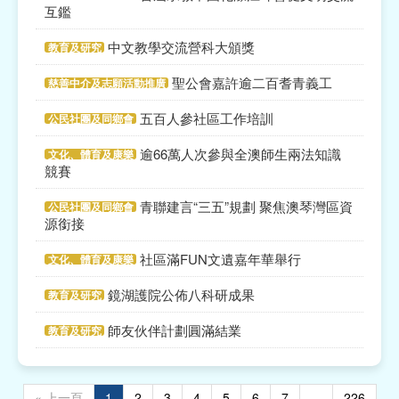
互鑑
中文教學交流營科大頒獎
教育及研究
聖公會嘉許逾二百耆青義工
慈善中介及志願活動推廣
五百人參社區工作培訓
公民社團及同鄉會
逾66萬人次參與全澳師生兩法知識
文化、體育及康樂
競賽
青聯建言“三五”規劃 聚焦澳琴灣區資
公民社團及同鄉會
源銜接
社區滿FUN文遺嘉年華舉行
文化、體育及康樂
鏡湖護院公佈八科研成果
教育及研究
師友伙伴計劃圓滿結業
教育及研究
« 上一頁
1
2
3
4
5
6
7
...
226