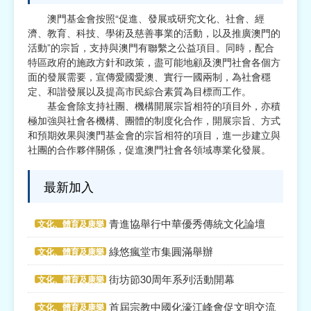
澳門基金會按照“促進、發展或研究文化、社會、經
宗教
濟、教育、科技、學術及慈善事業的活動，以及推廣澳門的
活動”的宗旨，支持與澳門有聯繫之公益項目。同時，配合
慈善中介及志願活動推廣
特區政府的施政方針和政策，盡可能地顧及澳門社會各個方
面的發展需要，宣傳愛國愛澳、實行一國兩制，為社會穩
公民社團及同鄉會
定、和諧發展以及提高市民綜合素質為目標而工作。
基金會除支持社團、機構開展宗旨相符的項目外，亦積
國際
極加強與社會各機構、團體的制度化合作，開展宗旨、方式
和預期效果與澳門基金會的宗旨相符的項目，進一步建立與
其他
社團的合作夥伴關係，促進澳門社會各領域專業化發展。
最新加入
青進協舉行中華優秀傳統文化論壇
文化、體育及康樂
綠悠瘋堂市集圓滿舉辦
文化、體育及康樂
街坊節30周年系列活動開幕
文化、體育及康樂
首屆宗教中國化濠江峰會促文明交流
文化、體育及康樂