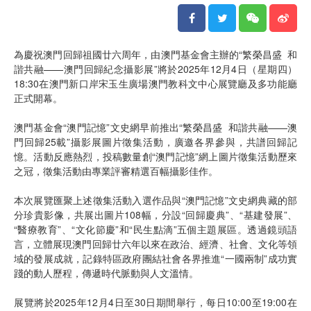
為慶祝澳門回歸祖國廿六周年，由澳門基金會主辦的“繁榮昌盛 和
諧共融——澳門回歸紀念攝影展”將於2025年12月4日（星期四）
18:30在澳門新口岸宋玉生廣場澳門教科文中心展覽廳及多功能廳
正式開幕。
澳門基金會“澳門記憶”文史網早前推出“繁榮昌盛 和諧共融——澳
門回歸25載”攝影展圖片徵集活動，廣邀各界參與，共譜回歸記
憶。活動反應熱烈，投稿數量創“澳門記憶”網上圖片徵集活動歷來
之冠，徵集活動由專業評審精選百幅攝影佳作。
本次展覽匯聚上述徵集活動入選作品與“澳門記憶”文史網典藏的部
分珍貴影像，共展出圖片108幅，分設“回歸慶典”、“基建發展”、
“醫療教育”、“文化節慶”和“民生點滴”五個主題展區。透過鏡頭語
言，立體展現澳門回歸廿六年以來在政治、經濟、社會、文化等領
域的發展成就，記錄特區政府團結社會各界推進“一國兩制”成功實
踐的動人歷程，傳遞時代脈動與人文溫情。
展覽將於2025年12月4日至30日期間舉行，每日10:00至19:00在