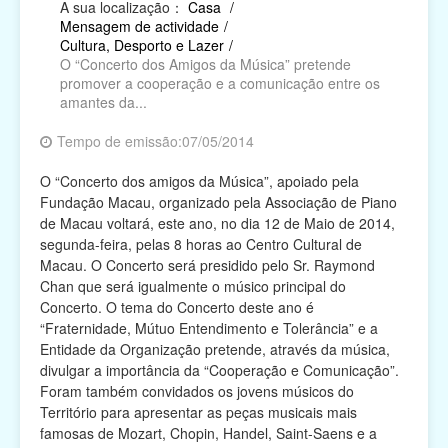
A sua localização：
Casa
/
Mensagem de actividade
/
Religião
Cultura, Desporto e Lazer
/
O “Concerto dos Amigos da Música” pretende
Campanhas de Actividades Filantrópicas, Voluntárias
promover a cooperação e a comunicação entre os
e Intermediárias
amantes da...
Associações Cívicas e de Conterrâneos
Tempo de emissão:07/05/2014
O “Concerto dos amigos da Música”, apoiado pela
Organismos Internacionais
Fundação Macau, organizado pela Associação de Piano
de Macau voltará, este ano, no dia 12 de Maio de 2014,
Outras Instituições
segunda-feira, pelas 8 horas ao Centro Cultural de
Macau. O Concerto será presidido pelo Sr. Raymond
Chan que será igualmente o músico principal do
Concerto. O tema do Concerto deste ano é
“Fraternidade, Mútuo Entendimento e Tolerância” e a
Entidade da Organização pretende, através da música,
divulgar a importância da “Cooperação e Comunicação”.
Foram também convidados os jovens músicos do
Território para apresentar as peças musicais mais
famosas de Mozart, Chopin, Handel, Saint-Saens e a