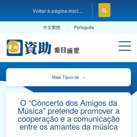
Voltar à página inicial da Fundação Macau
中文繁體
Português
Mais Tipos de
Cultura, Desporto e Lazer
Educação e Estudos
O “Concerto dos Amigos da
Música” pretende promover a
Saúde e Higiene
cooperação e a comunicação
entre os amantes da música
Serviços Sociais
Associações Comerciais, Profissionais e Sindicatos