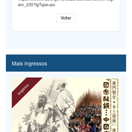
am_235?lgType=po
Voltar
Mais ingressos
expirou